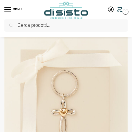
MENU
0
Cerca
Home
Shop
Bomboniere
Laurea
Portachiavi croce in due misure – Bomboniere Claraluna
/
/
/
/