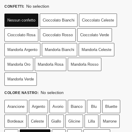
No selection
CONFETTI
:
Nessun confetto
Cioccolato Bianchi
Cioccolato Celeste
Cioccolato Rosa
Cioccolato Rosso
Cioccolato Verde
Mandorla Argento
Mandorla Bianchi
Mandorla Celeste
Mandorla Oro
Mandorla Rosa
Mandorla Rosso
Mandorla Verde
No selection
COLORE NASTRO
:
Arancione
Argento
Avorio
Bianco
Blu
Bluette
Bordeaux
Celeste
Giallo
Glicine
Lilla
Marrone