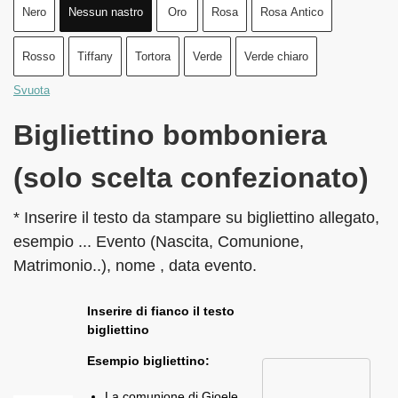
Nero
Nessun nastro
Oro
Rosa
Rosa Antico
Rosso
Tiffany
Tortora
Verde
Verde chiaro
Svuota
Bigliettino bomboniera
(solo scelta confezionato)
* Inserire il testo da stampare su bigliettino allegato,
esempio ... Evento (Nascita, Comunione,
Matrimonio..), nome , data evento.
Inserire di fianco il testo
bigliettino
Esempio bigliettino:
La comunione di Gioele