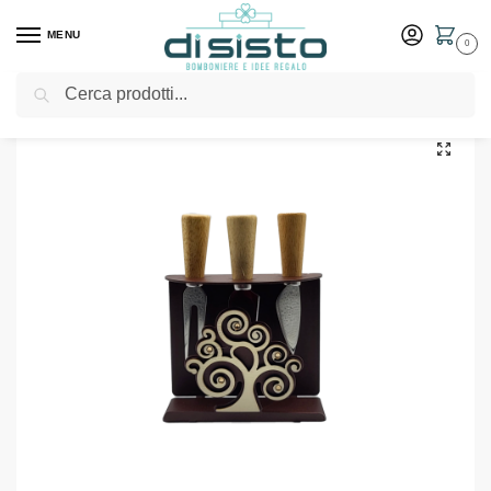
MENU
0
Cerca
Home
Shop
Bomboniere
Matrimonio
Portacoltelli in acciaio e legno Gaia Casa – Bomboniere Negò
/
/
/
/