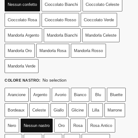
Nessun confetto
Cioccolato Bianchi
Cioccolato Celeste
Cioccolato Rosa
Cioccolato Rosso
Cioccolato Verde
Mandorla Argento
Mandorla Bianchi
Mandorla Celeste
Mandorla Oro
Mandorla Rosa
Mandorla Rosso
Mandorla Verde
No selection
COLORE NASTRO
:
Arancione
Argento
Avorio
Bianco
Blu
Bluette
Bordeaux
Celeste
Giallo
Glicine
Lilla
Marrone
Nero
Nessun nastro
Oro
Rosa
Rosa Antico