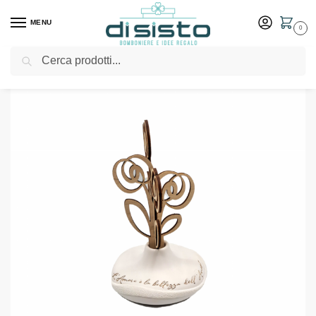
MENU
0
Cerca
Home
Shop
Bomboniere
Matrimonio
Profumatore bianco con legno – Bongelli Preziosi
/
/
/
/