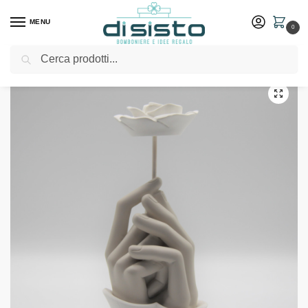
MENU
0
Cerca
Home
Shop
Bomboniere
Matrimonio
Profumatore fiore in porcellana bianca con mani – Fantin Argenti
/
/
/
/