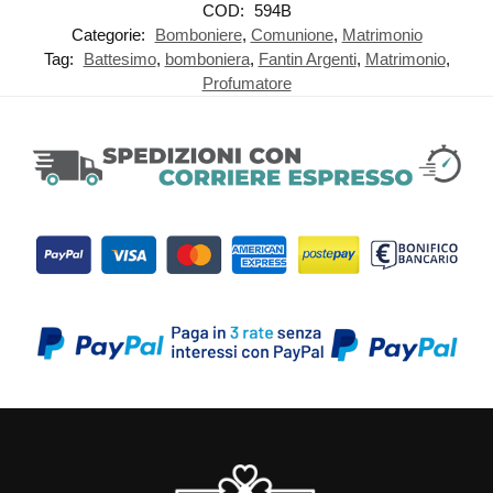
COD:
594B
Categorie:
Bomboniere
,
Comunione
,
Matrimonio
Tag:
Battesimo
,
bomboniera
,
Fantin Argenti
,
Matrimonio
,
Profumatore