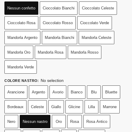
Nessun confetto
Cioccolato Bianchi
Cioccolato Celeste
Cioccolato Rosa
Cioccolato Rosso
Cioccolato Verde
Mandorla Argento
Mandorla Bianchi
Mandorla Celeste
Mandorla Oro
Mandorla Rosa
Mandorla Rosso
Mandorla Verde
No selection
COLORE NASTRO
:
Arancione
Argento
Avorio
Bianco
Blu
Bluette
Bordeaux
Celeste
Giallo
Glicine
Lilla
Marrone
Nero
Nessun nastro
Oro
Rosa
Rosa Antico