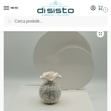
MENU
0
Cerca
Home
Shop
Bomboniere
Matrimonio
Profumatore mappamondo in ceramica bianca con fiore ed essenza – Bomboniere Claraluna
/
/
/
/