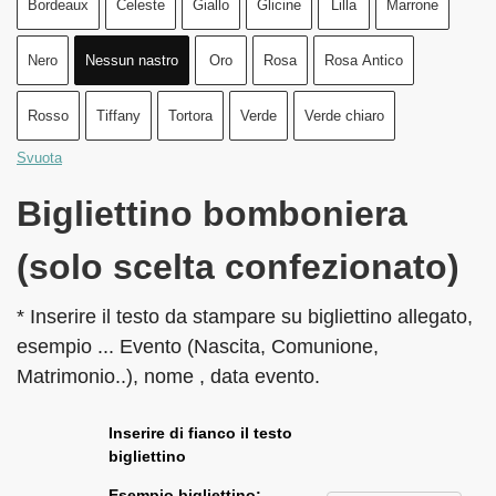
Bordeaux
Celeste
Giallo
Glicine
Lilla
Marrone
Nero
Nessun nastro
Oro
Rosa
Rosa Antico
Rosso
Tiffany
Tortora
Verde
Verde chiaro
Svuota
Bigliettino bomboniera
(solo scelta confezionato)
* Inserire il testo da stampare su bigliettino allegato,
esempio ... Evento (Nascita, Comunione,
Matrimonio..), nome , data evento.
Inserire di fianco il testo
bigliettino
Esempio bigliettino: