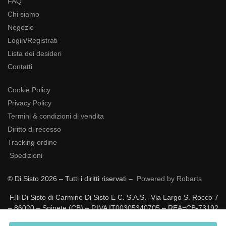
FAQ
Chi siamo
Negozio
Login/Registrati
Lista dei desideri
Contatti
Cookie Policy
Privacy Policy
Termini & condizioni di vendita
Diritto di recesso
Tracking ordine
Spedizioni
© Di Sisto 2026 – Tutti i diritti riservati –
Powered by Robarts
F.lli Di Sisto di Carmine Di Sisto E C. S.A.S. -Via Largo S. Rocco 7
– 86020 – Spinete (CB) – P.IVA IT00305340705 – REA=CB-73192