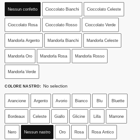
Nessun confetto
Cioccolato Bianchi
Cioccolato Celeste
Cioccolato Rosa
Cioccolato Rosso
Cioccolato Verde
Mandorla Argento
Mandorla Bianchi
Mandorla Celeste
Mandorla Oro
Mandorla Rosa
Mandorla Rosso
Mandorla Verde
No selection
COLORE NASTRO
:
Arancione
Argento
Avorio
Bianco
Blu
Bluette
Bordeaux
Celeste
Giallo
Glicine
Lilla
Marrone
Nero
Nessun nastro
Oro
Rosa
Rosa Antico