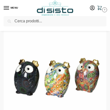
MENU
0
Cerca
Home
Shop
Bomboniere
Matrimonio
Salvadanaio gufo con decori assortiti Dolomite – Brandani bomboniere 2022
/
/
/
/