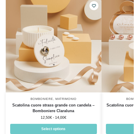
BOMBONIERE
,
MATRIMONIO
BOM
Scatolina cuore strass grande con candela –
Scatolina cuor
Bomboniere Claraluna
12,50
€
-
14,00
€
Select options