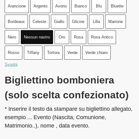
Arancione
Argento
Avorio
Bianco
Blu
Bluette
Bordeaux
Celeste
Giallo
Glicine
Lilla
Marrone
Nero
Nessun nastro
Oro
Rosa
Rosa Antico
Rosso
Tiffany
Tortora
Verde
Verde chiaro
Svuota
Bigliettino bomboniera
(solo scelta confezionato)
* Inserire il testo da stampare su bigliettino allegato,
esempio ... Evento (Nascita, Comunione,
Matrimonio..), nome , data evento.