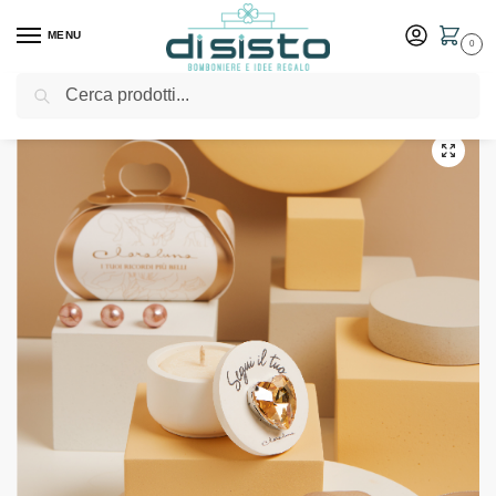
MENU
0
Cerca
Home
Shop
Bomboniere
Matrimonio
Scatolina cuore strass oro con candela – Bomboniere Claraluna
/
/
/
/