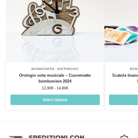
BOMBONIERE
,
MATRIMONIO
BOM
Orologio nota musicale – Cuorematto
Scatola tisan
bomboniere 2024
12,90
€
-
14,80
€
Select options