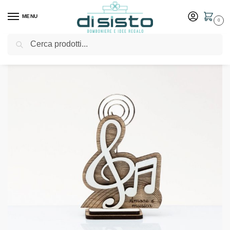
MENU
0
Cerca
Home
Shop
Bomboniere
Matrimonio
Segnaposto nota musicale – Cuorematto bomboniere 2024
/
/
/
/