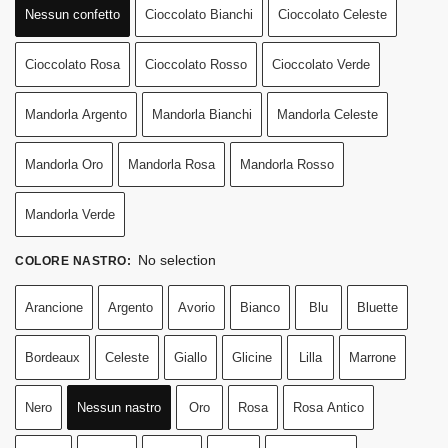
Nessun confetto
Cioccolato Bianchi
Cioccolato Celeste
Cioccolato Rosa
Cioccolato Rosso
Cioccolato Verde
Mandorla Argento
Mandorla Bianchi
Mandorla Celeste
Mandorla Oro
Mandorla Rosa
Mandorla Rosso
Mandorla Verde
No selection
COLORE NASTRO
:
Arancione
Argento
Avorio
Bianco
Blu
Bluette
Bordeaux
Celeste
Giallo
Glicine
Lilla
Marrone
Nero
Nessun nastro
Oro
Rosa
Rosa Antico