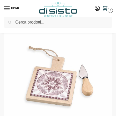
MENU
0
Cerca
Home
Shop
Bomboniere
Matrimonio
Set tagliere maiolica e coltello in ceramica – Fantin Argenti bomboniere
/
/
/
/