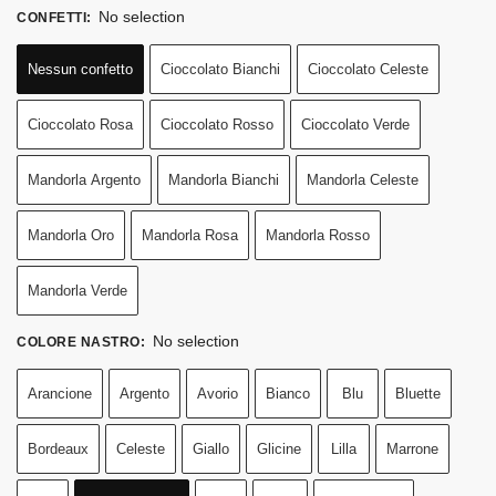
No selection
CONFETTI
:
Nessun confetto
Cioccolato Bianchi
Cioccolato Celeste
Cioccolato Rosa
Cioccolato Rosso
Cioccolato Verde
Mandorla Argento
Mandorla Bianchi
Mandorla Celeste
Mandorla Oro
Mandorla Rosa
Mandorla Rosso
Mandorla Verde
No selection
COLORE NASTRO
:
Arancione
Argento
Avorio
Bianco
Blu
Bluette
Bordeaux
Celeste
Giallo
Glicine
Lilla
Marrone