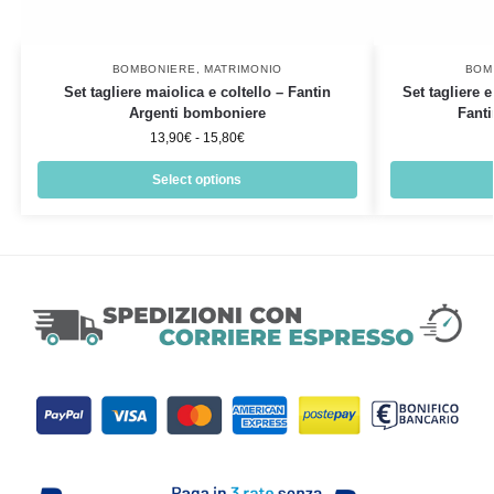
BOMBONIERE
,
MATRIMONIO
BOM
Set tagliere maiolica e coltello – Fantin
Set tagliere 
Argenti bomboniere
Fant
13,90
€
-
15,80
€
Select options