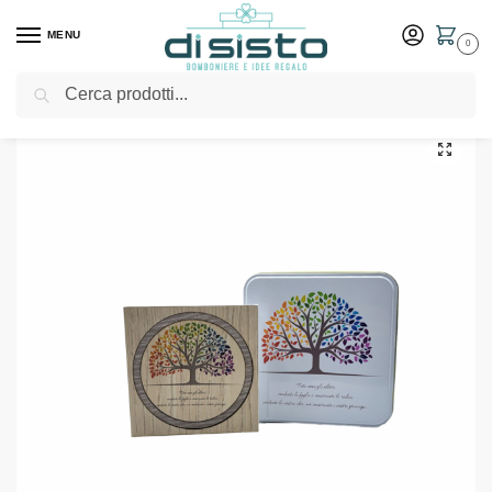
MENU
0
Cerca
Home
Shop
Bomboniere
Matrimonio
Sottopentola in legno serie Albero Colore – Bomboniere Negò
/
/
/
/