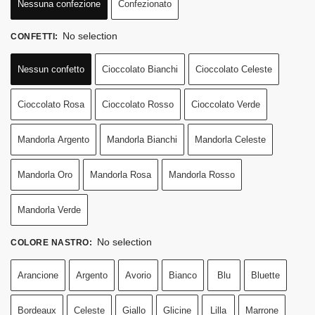
Nessuna confezione
Confezionato
No selection
CONFETTI
:
Nessun confetto
Cioccolato Bianchi
Cioccolato Celeste
Cioccolato Rosa
Cioccolato Rosso
Cioccolato Verde
Mandorla Argento
Mandorla Bianchi
Mandorla Celeste
Mandorla Oro
Mandorla Rosa
Mandorla Rosso
Mandorla Verde
No selection
COLORE NASTRO
:
Arancione
Argento
Avorio
Bianco
Blu
Bluette
Bordeaux
Celeste
Giallo
Glicine
Lilla
Marrone