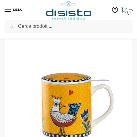
MENU
0
Cerca
Home
Shop
Bomboniere
Matrimonio
Tisaniera arancio collezione Cocoricò – Egan
/
/
/
/