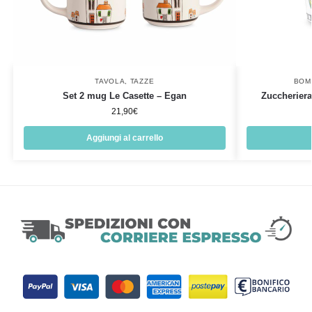
TAVOLA
,
TAZZE
BOM
Set 2 mug Le Casette – Egan
Zuccheriera
21,90
€
Aggiungi al carrello