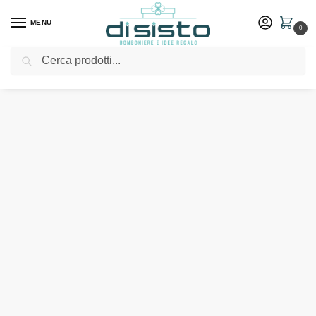
MENU
0
Cerca
Home
Shop
Bomboniere
Matrimonio
Vassoio traforato in porcellana bianca – Morena bomboniere 2022
/
/
/
/