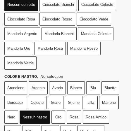
Nessun confetto
Cioccolato Bianchi
Cioccolato Celeste
Cioccolato Rosa
Cioccolato Rosso
Cioccolato Verde
Mandorla Argento
Mandorla Bianchi
Mandorla Celeste
Mandorla Oro
Mandorla Rosa
Mandorla Rosso
Mandorla Verde
No selection
COLORE NASTRO
:
Arancione
Argento
Avorio
Bianco
Blu
Bluette
Bordeaux
Celeste
Giallo
Glicine
Lilla
Marrone
Nero
Nessun nastro
Oro
Rosa
Rosa Antico