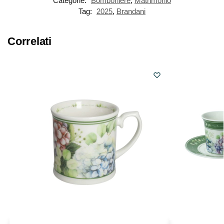
Categorie:
Bomboniere
,
Matrimonio
Tag:
2025
,
Brandani
Correlati