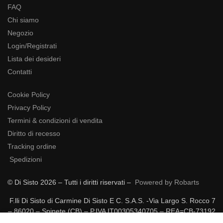
FAQ
Chi siamo
Negozio
Login/Registrati
Lista dei desideri
Contatti
Cookie Policy
Privacy Policy
Termini & condizioni di vendita
Diritto di recesso
Tracking ordine
Spedizioni
© Di Sisto 2026 – Tutti i diritti riservati –
Powered by Robarts
F.lli Di Sisto di Carmine Di Sisto E C. S.A.S. -Via Largo S. Rocco 7
– 86020 – Spinete (CB) – P.IVA IT00305340705 – REA=CB-73192