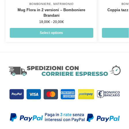
BOMBONIERE
,
MATRIMONIO
BOM
Mug Flora in 2 versioni – Bomboniere
Coppia tazz
Brandani
18,00
€
-
20,00
€
Select options