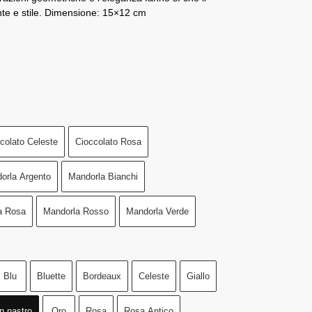
te e stile. Dimensione: 15×12 cm
colato Celeste
Cioccolato Rosa
orla Argento
Mandorla Bianchi
a Rosa
Mandorla Rosso
Mandorla Verde
Blu
Bluette
Bordeaux
Celeste
Giallo
n nastro
Oro
Rosa
Rosa Antico