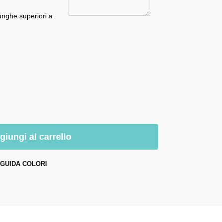
unghe superiori a
giungi al carrello
GUIDA COLORI