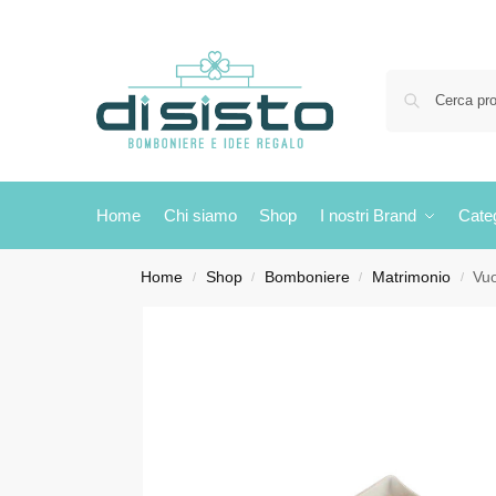
Home
Chi siamo
Shop
I nostri Brand
Cate
Home
Shop
Bomboniere
Matrimonio
Vuo
/
/
/
/