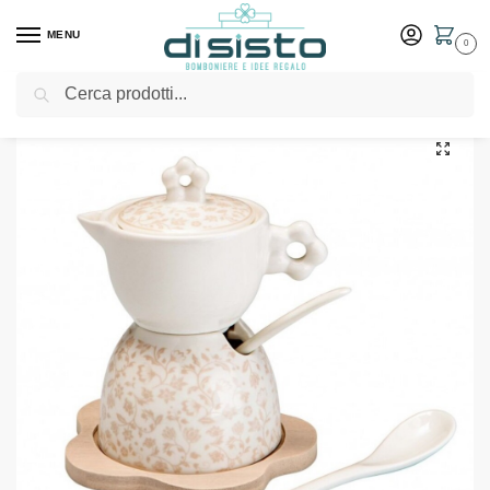
MENU
0
Cerca
Home
Shop
Bomboniere
Matrimonio
Zuccherina in porcellana “Campo ai fiori” – Bomboniere Brandani
/
/
/
/