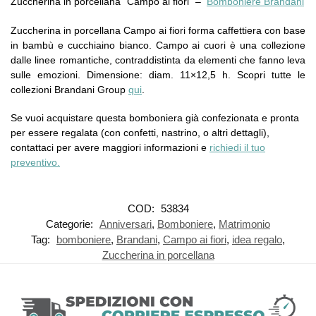
Zuccherina in porcellana “Campo ai fiori” –
Bomboniere Brandani
Zuccherina in porcellana Campo ai fiori forma caffettiera con base
in bambù e cucchiaino bianco. Campo ai cuori è una collezione
dalle linee romantiche, contraddistinta da elementi che fanno leva
sulle emozioni. Dimensione: diam. 11×12,5 h. Scopri tutte le
collezioni Brandani Group
qui
.
Se vuoi acquistare questa bomboniera già confezionata e pronta
per essere regalata (con confetti, nastrino, o altri dettagli),
contattaci per avere maggiori informazioni e
richiedi il tuo
preventivo.
COD:
53834
Categorie:
Anniversari
,
Bomboniere
,
Matrimonio
Tag:
bomboniere
,
Brandani
,
Campo ai fiori
,
idea regalo
,
Zuccherina in porcellana