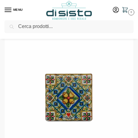
MENU
0
Cerca
Home
Shop
Outlet
Set 10 calamite maioliche
/
/
/