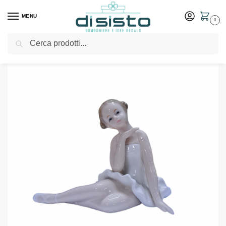
MENU
0
Cerca
Home
Shop
Outlet
Statuina ballerina in ceramica
/
/
/