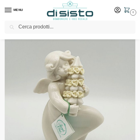
MENU
0
Cerca
Home
Shop
Angelo in porcellana bianca con albero di Natale – Hervit
/
/