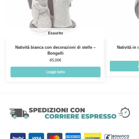
Esaurito
Natività bianca con decorazioni di stelle –
Natività in
Bongelli
85,00
€
Leggi tutto