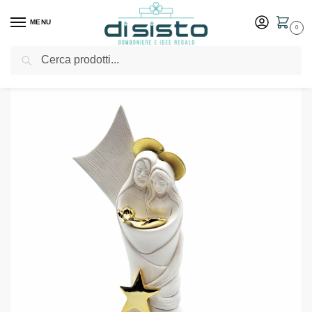
MENU
0
Cerca
Home
Shop
Natività in ceramica con stella oro – Bongelli
/
/