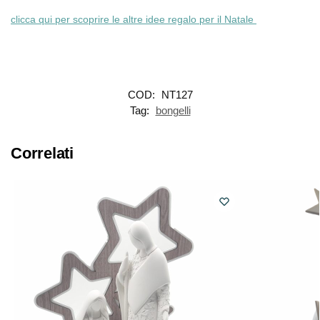
clicca qui per scoprire le altre idee regalo per il Natale
COD:
NT127
Tag:
bongelli
Correlati