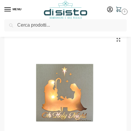
MENU
0
Cerca
Home
Shop
Pannello natività con led – Claraluna
/
/