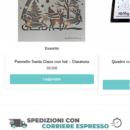
Esaurito
Pannello Santa Claus con led – Claraluna
Quadro co
39,50
€
Leggi tutto