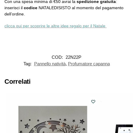
Con una spesa minima di €50 avrai la
spedizione gratuita
:
inserisci il
codice
NATALEDISISTO al momento del pagamento
dell’ordine.
clicca qui per scoprire le altre idee regalo per il Natale
COD:
22N22P
Tag:
Pannello natività
,
Profumatore capanna
Correlati