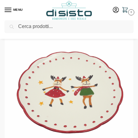
MENU
0
Cerca
Home
Shop
Piatto rotondo natalizio in porcellana decorata
/
/