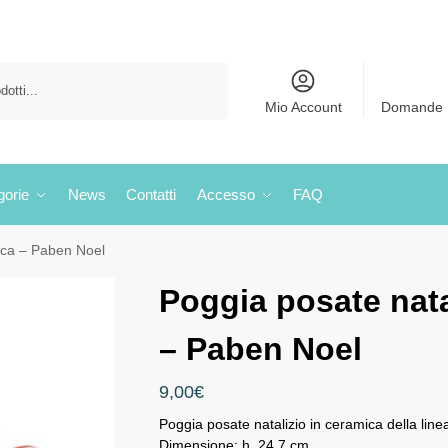
Cerca
Mio Account
Domande 
gorie
News
Contatti
Accesso
FAQ
mica – Paben Noel
Poggia posate nata
– Paben Noel
9,00
€
Poggia posate natalizio in ceramica della lin
Dimensione: h. 24,7 cm.