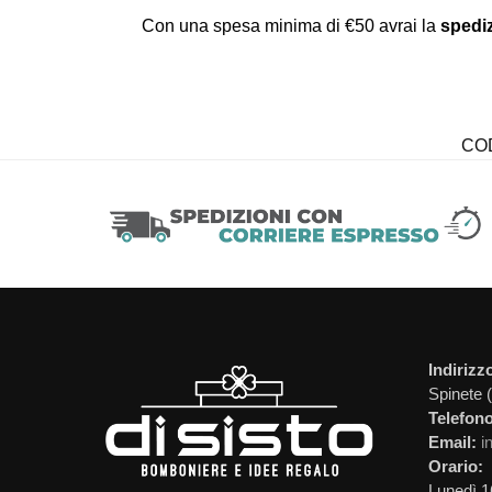
Con una spesa minima di €50 avrai la
spediz
CO
Indirizz
Spinete 
Telefono
Email:
i
Orario:
Lunedì 1