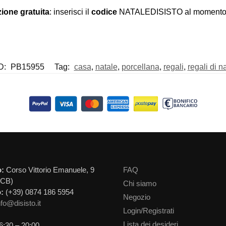
ione gratuita
: inserisci il
codice
NATALEDISISTO al momento d
D:
PB15955
Tag:
casa
,
natale
,
porcellana
,
regali
,
regali di n
o:
Corso Vittorio Emanuele, 9
FAQ
(CB)
Chi siamo
:
(+39) 0874 186 5954
Negozio
nfo@disisto.it
Login/Registrati
Lista dei desideri
6:30 – 20:00