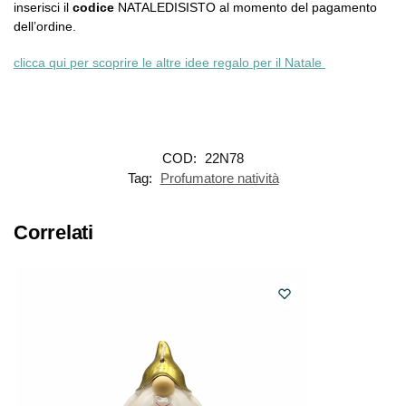
inserisci il
codice
NATALEDISISTO al momento del pagamento
dell’ordine.
clicca qui per scoprire le altre idee regalo per il Natale
COD:
22N78
Tag:
Profumatore natività
Correlati