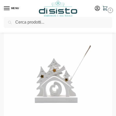
MENU
0
Cerca
Home
Shop
Profumatore natività in gesso con stelle oro – Claraluna
/
/