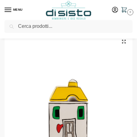
MENU
0
Cerca
Home
Shop
Tavola
Barattoli
Zuccheriera Le Casette Gialla – Egan
/
/
/
/