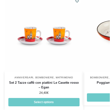
ANNIVERSARI
,
BOMBONIERE
,
MATRIMONIO
BOMBONIERE
Set 2 Tazze caffè con piattini Le Casette rosso
Poggiam
– Egan
24,40
€
Select options