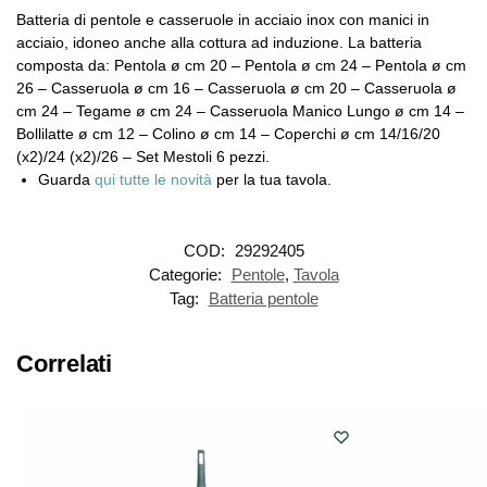
Batteria di pentole e casseruole in acciaio inox con manici in
acciaio, idoneo anche alla cottura ad induzione. La batteria
composta da: Pentola ø cm 20 – Pentola ø cm 24 – Pentola ø cm
26 – Casseruola ø cm 16 – Casseruola ø cm 20 – Casseruola ø
cm 24 – Tegame ø cm 24 – Casseruola Manico Lungo ø cm 14 –
Bollilatte ø cm 12 – Colino ø cm 14 – Coperchi ø cm 14/16/20
(x2)/24 (x2)/26 – Set Mestoli 6 pezzi.
Guarda
qui tutte le novità
per la tua tavola.
COD:
29292405
Categorie:
Pentole
,
Tavola
Tag:
Batteria pentole
Correlati