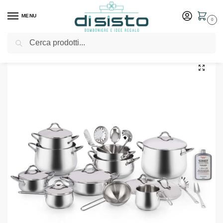
MENU
0
Cerca
Home
Shop
Tavola
Pentole
Batteria 24 pezzi Mediterranea – Barazzoni
/
/
/
/