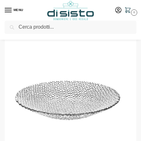
MENU
0
Cerca
Home
Shop
Tavola
Piatti
Ciotola Drop – Bomboniere Brandani
/
/
/
/