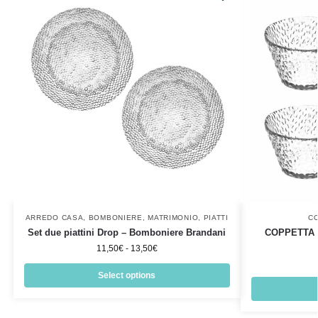
ARREDO CASA
,
BOMBONIERE
,
MATRIMONIO
,
PIATTI
C
Set due piattini Drop – Bomboniere Brandani
COPPETTA 
11,50
€
-
13,50
€
Select options