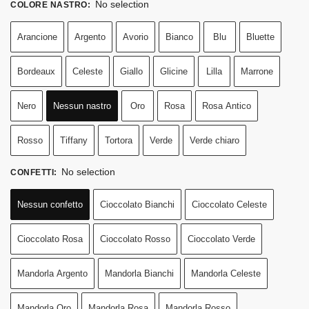
No selection
COLORE NASTRO
:
Arancione
Argento
Avorio
Bianco
Blu
Bluette
Bordeaux
Celeste
Giallo
Glicine
Lilla
Marrone
Nero
Nessun nastro
Oro
Rosa
Rosa Antico
Rosso
Tiffany
Tortora
Verde
Verde chiaro
No selection
CONFETTI
:
Nessun confetto
Cioccolato Bianchi
Cioccolato Celeste
Cioccolato Rosa
Cioccolato Rosso
Cioccolato Verde
Mandorla Argento
Mandorla Bianchi
Mandorla Celeste
Mandorla Oro
Mandorla Rosa
Mandorla Rosso