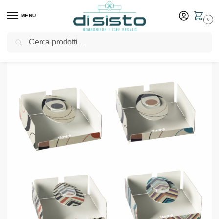
MENU
0
Cerca
Home
Shop
Tavola
Porta tovaglioli
Porta tovaglioli Soho in 4 decorazioni – Arti & Mestieri
/
/
/
/