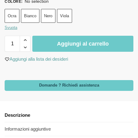
No selection
COLORE
:
Ocra
Bianco
Nero
Viola
Svuota
Aggiungi al carrello
Aggiungi alla lista dei desideri
Domande ? Richiedi assistenza
Descrizione
Informazioni aggiuntive