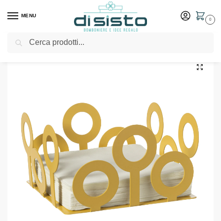
MENU
0
Cerca
Home
Shop
Tavola
Porta tovaglioli
Portatovaglioli moderno Bollicine – Arti & Mestieri
/
/
/
/