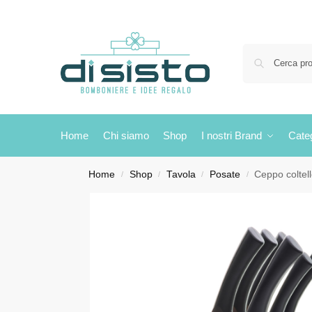
Home
Chi siamo
Shop
I nostri Brand
Cate
Home
Shop
Tavola
Posate
Ceppo coltel
/
/
/
/