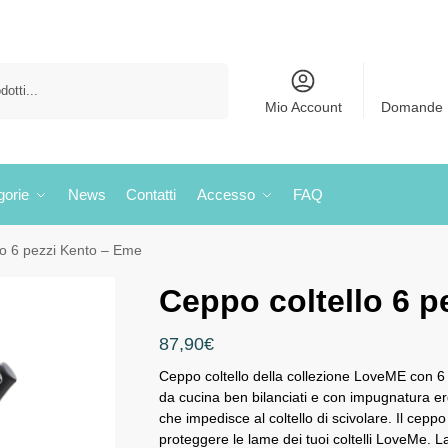
Cerca
Mio Account
Domande 
gorie
News
Contatti
Accesso
FAQ
lo 6 pezzi Kento – Eme
Ceppo coltello 6 p
87,90
€
Ceppo coltello della collezione LoveME con 6 p
da cucina ben bilanciati e con impugnatura e
che impedisce al coltello di scivolare. Il cep
proteggere le lame dei tuoi coltelli LoveMe. La 