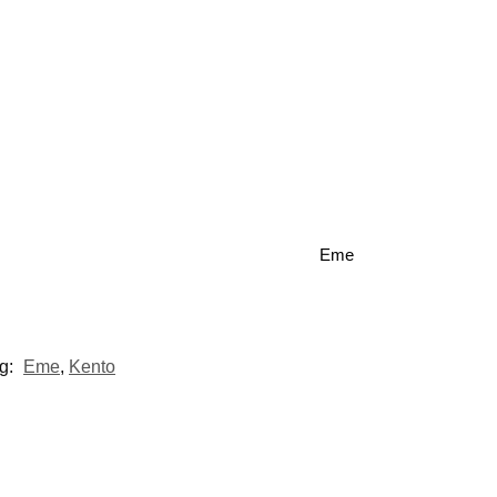
Eme
g:
Eme
,
Kento