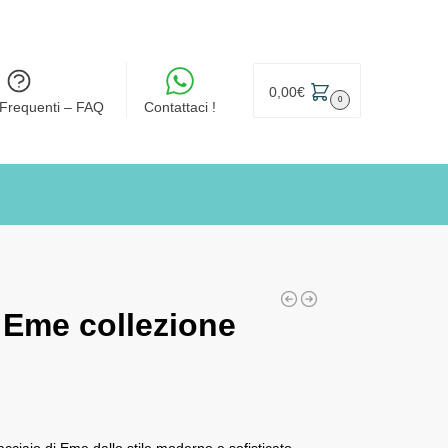
0,00
€
0
Frequenti – FAQ
Contattaci !
 Eme collezione
acciaio di Eme dallo stile moderno e sofisticato.