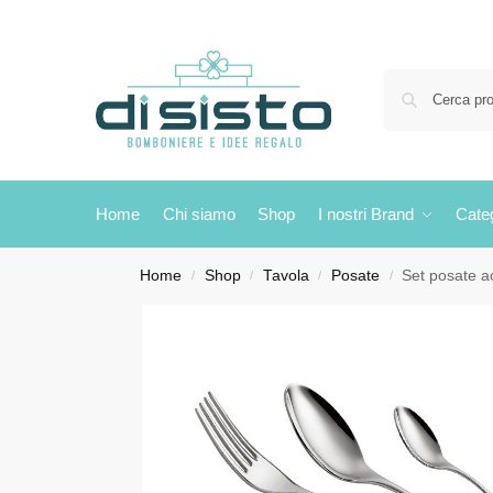
Home
Chi siamo
Shop
I nostri Brand
Cate
Home
Shop
Tavola
Posate
Set posate a
/
/
/
/