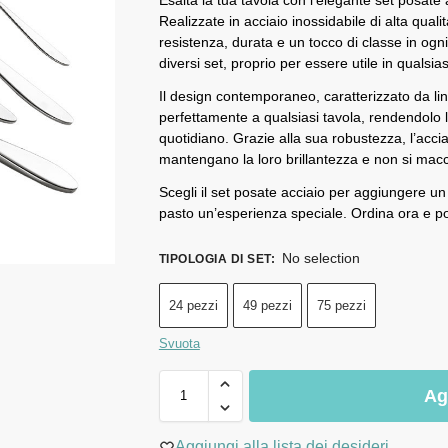
Realizzate in acciaio inossidabile di alta qual
resistenza, durata e un tocco di classe in ogni 
diversi set, proprio per essere utile in qualsi
Il design contemporaneo, caratterizzato da line
perfettamente a qualsiasi tavola, rendendolo l
quotidiano. Grazie alla sua robustezza, l’acci
mantengano la loro brillantezza e non si mac
Scegli il set posate acciaio per aggiungere un
pasto un’esperienza speciale. Ordina ora e port
No selection
TIPOLOGIA DI SET
:
24 pezzi
49 pezzi
75 pezzi
Svuota
Ag
Aggiungi alla lista dei desideri