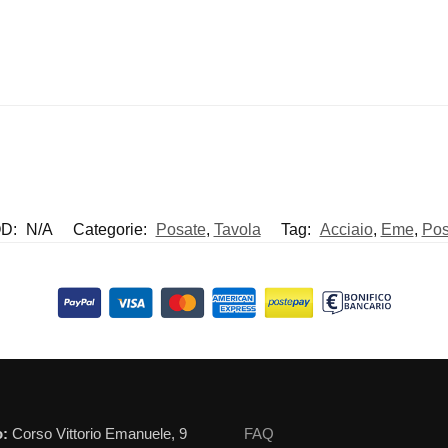
D:
N/A
Categorie:
Posate
,
Tavola
Tag:
Acciaio
,
Eme
,
Pos
o:
Corso Vittorio Emanuele, 9
FAQ