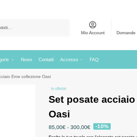
Cerca
Mio Account
Domande 
gorie
News
Contatti
Accesso
FAQ
cciaio Eme collezione Oasi
In offerta!
Set posate acciaio
Oasi
-10%
85,00
€
-
300,00
€
Esalta la tua tavola con l’elegante set posate 