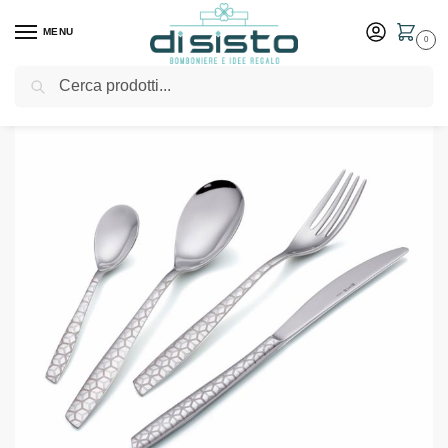
MENU
0
Cerca
Home
Shop
Tavola
Posate
Set posate Eme collezione Eleven Exa
/
/
/
/