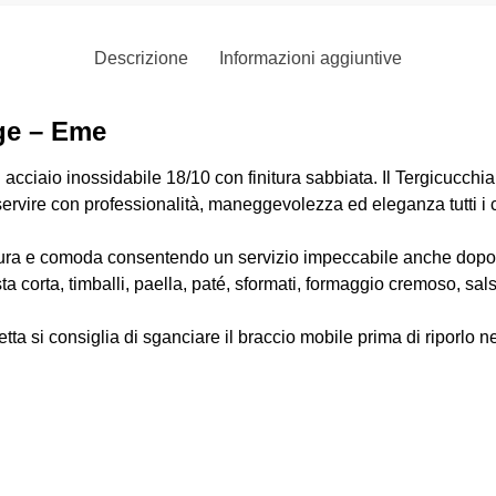
Descrizione
Informazioni aggiuntive
rge – Eme
 acciaio inossidabile 18/10 con finitura sabbiata. Il Tergicucchia
servire con professionalità, maneggevolezza ed eleganza tutti i 
icura e comoda consentendo un servizio impeccabile anche dopo d
sta corta, timballi, paella, paté, sformati, formaggio cremoso, sals
tta si consiglia di sganciare il braccio mobile prima di riporlo nel