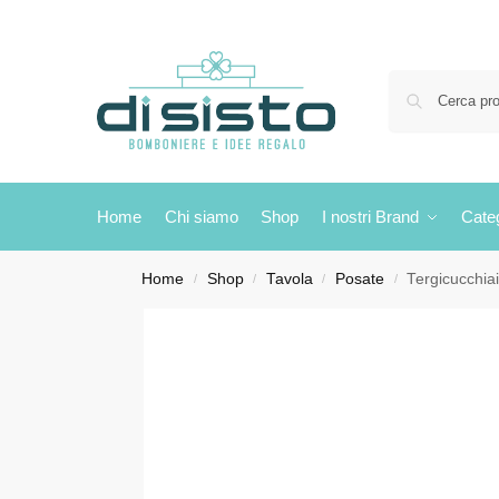
Home
Chi siamo
Shop
I nostri Brand
Cate
Home
Shop
Tavola
Posate
Tergicucchia
/
/
/
/