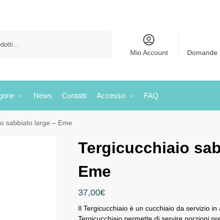
Cerca
Mio Account
Domande 
gorie
News
Contatti
Accesso
FAQ
io sabbiato large – Eme
Tergicucchiaio sab
Eme
37,00
€
Il Tergicucchiaio è un cucchiaio da servizio in 
Tergicucchiaio permette di servire porzioni pr