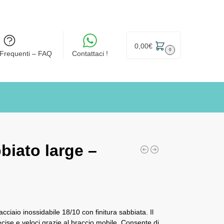
0,00
€
0
Frequenti – FAQ
Contattaci !
biato large –
acciaio inossidabile 18/10 con finitura sabbiata. Il
ecise e veloci grazie al braccio mobile. Consente di