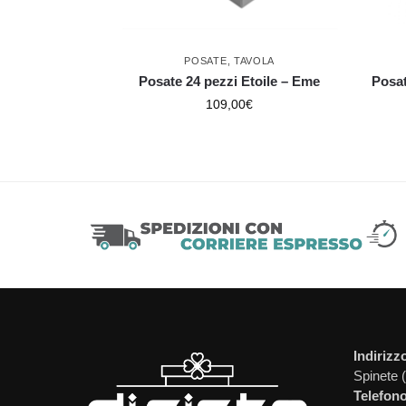
POSATE
,
TAVOLA
Posate 24 pezzi Etoile – Eme
Posat
109,00
€
Indirizz
Spinete 
Telefono