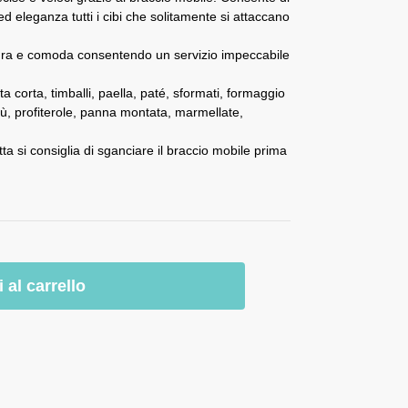
 eleganza tutti i cibi che solitamente si attaccano
icura e comoda consentendo un servizio impeccabile
sta corta, timballi, paella, paté, sformati, formaggio
sù, profiterole, panna montata, marmellate,
tta si consiglia di sganciare il braccio mobile prima
 al carrello