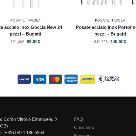
POSATE
,
TAVOLA
POSATE
,
TAVOLA
e acciaio inox Goccia New 24
Posate acciaio inox Portofin
pezzi – Bugatti
pezzi – Bugatti
89,00
€
445,00
€
121,00
€
640,00
€
o:
Corso Vittorio Emanuele, 9
FAQ
(CB)
Chi siamo
:
(+39) 0874 186 5954
Negozio