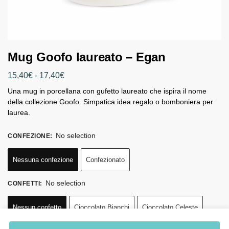
Mug Goofo laureato – Egan
15,40
€
-
17,40
€
Una mug in porcellana con gufetto laureato che ispira il nome
della collezione Goofo. Simpatica idea regalo o bomboniera per
laurea.
No selection
CONFEZIONE
:
Nessuna confezione
Confezionato
No selection
CONFETTI
:
Nessun confetto
Cioccolato Bianchi
Cioccolato Celeste