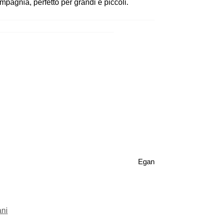
agnia, perfetto per grandi e piccoli.
Egan
ani