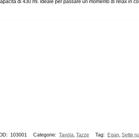
cità di 430 ml. Ideale per passare un momento di relax in comp
OD:
103001
Categorie:
Tavola
,
Tazze
Tag:
Egan
,
Sette n