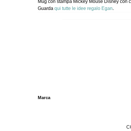
Mug con stampa Mickey Mouse Disney con capa
Guarda
qui tutte le idee regalo Egan
.
Marca
C