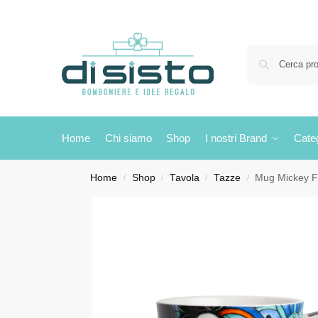
Home
Chi siamo
Shop
I nostri Brand
Cate
Home
Shop
Tavola
Tazze
Mug Mickey F
/
/
/
/