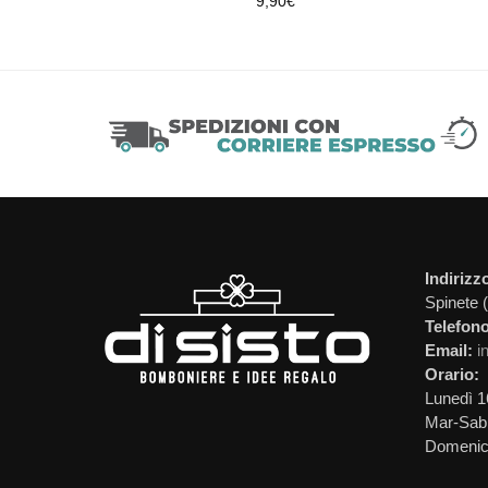
9,90
€
Indirizz
Spinete 
Telefono
Email:
i
Orario:
Lunedì 1
Mar-Sab 
Domeni