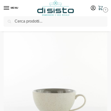
MENU
0
Cerca
Home
Shop
Tavola
Tazze
Set 2 tazze colazione Natural Grey – Weissestal
/
/
/
/