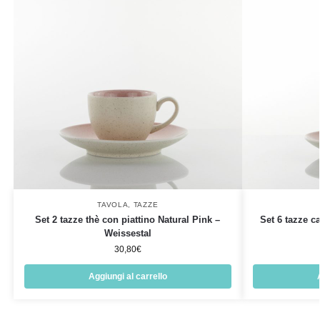
TAVOLA
,
TAZZE
Set 2 tazze thè con piattino Natural Pink –
Set 6 tazze ca
Weissestal
30,80
€
Aggiungi al carrello