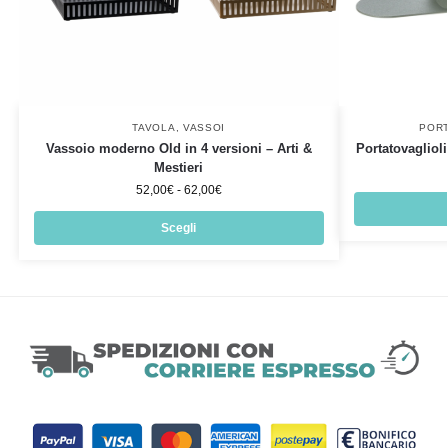
TAVOLA
,
VASSOI
PORT
Vassoio moderno Old in 4 versioni – Arti &
Portatovaglioli
Mestieri
52,00
€
-
62,00
€
Scegli