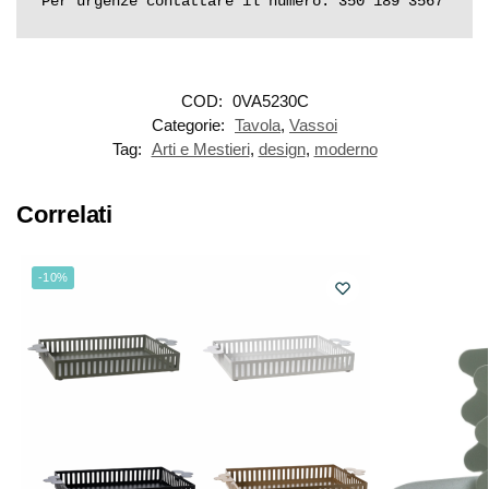
Per urgenze contattare il numero: 350 189 3567
COD:
0VA5230C
Categorie:
Tavola
,
Vassoi
Tag:
Arti e Mestieri
,
design
,
moderno
Correlati
-10%