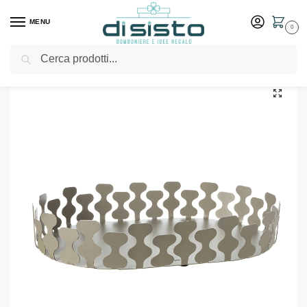
MENU
0
Cerca
Home
Shop
Tavola
Vassoi
Vassoio di design Nori – Arti & Mestieri
/
/
/
/