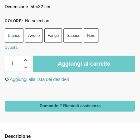
Dimensione: 50×32 cm
No selection
COLORE
:
Bianco
Avorio
Fango
Sabbia
Nero
Svuota
Aggiungi al carrello
Aggiungi alla lista dei desideri
Domande ? Richiedi assistenza
Descrizione