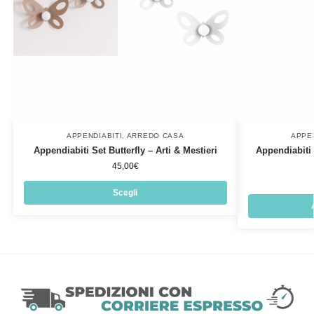
APPENDIABITI
,
ARREDO CASA
APPE
Appendiabiti Set Butterfly – Arti & Mestieri
Appendiabiti 
45,00
€
Scegli