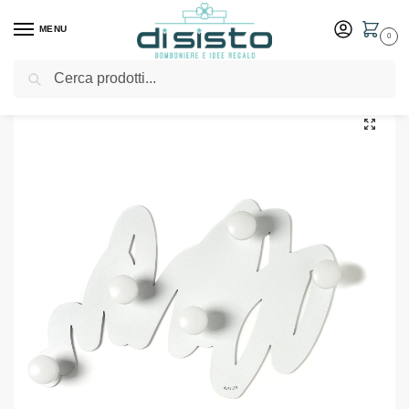
MENU
0
Cerca
Home
Shop
Arredo casa
Appendiabiti
Appendiabiti da parete moderno Marea – Arti & Mestieri
/
/
/
/