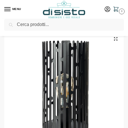
MENU
0
Cerca
Home
Shop
Arredo casa
Lampade
Lampada da tavolo moderna Kamalea – Arti & Mestieri
/
/
/
/