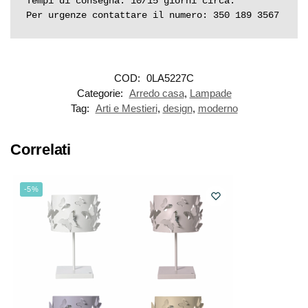
Tempi di consegna: 10/15 giorni circa.

Per urgenze contattare il numero: 350 189 3567
COD:
0LA5227C
Categorie:
Arredo casa
,
Lampade
Tag:
Arti e Mestieri
,
design
,
moderno
Correlati
-5%