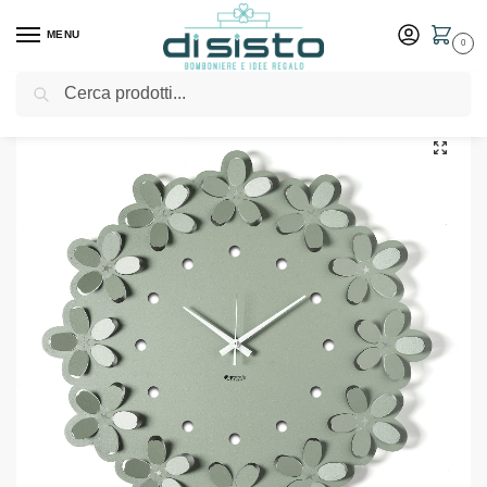
MENU
0
Cerca
Home
Shop
Arredo casa
Orologi
Orologio moderno da parete Ume – Arti & Mestieri
/
/
/
/