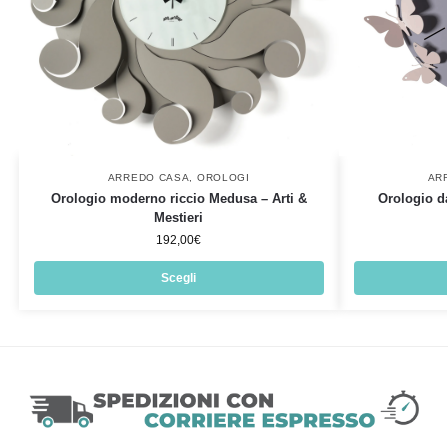
ARREDO CASA
,
OROLOGI
AR
Orologio moderno riccio Medusa – Arti &
Orologio da
Mestieri
192,00
€
Scegli