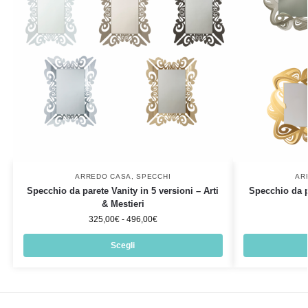
ARREDO CASA
,
SPECCHI
AR
Specchio da parete Vanity in 5 versioni – Arti
Specchio da p
& Mestieri
325,00
€
-
496,00
€
Scegli