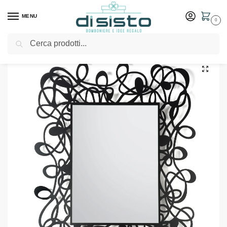
MENU
0
Cerca
Home
Shop
Arredo casa
Specchi
Specchio da parete moderno Scarabocchio – Arti & Mestieri
/
/
/
/