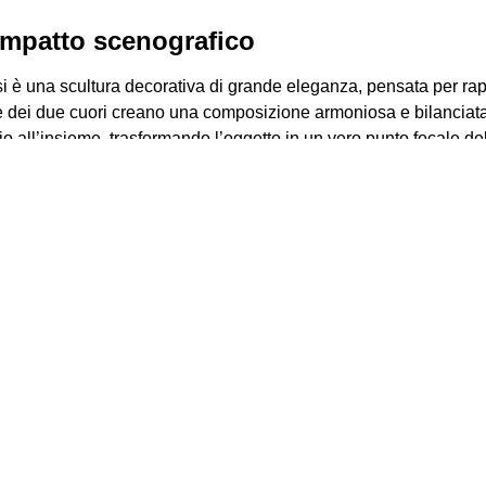
impatto scenografico
i è una scultura decorativa di grande eleganza, pensata per rap
 dei due cuori creano una composizione armoniosa e bilanciata,
gio all’insieme, trasformando l’oggetto in un vero punto focale de
 ricercati
pia di cuori è ideale per valorizzare spazi come soggiorni, ingre
’arredo, diventa un elemento decorativo distintivo che cattura 
inamento sia con arredi moderni sia con contesti più classici.
Bongelli Preziosi
lavorazione accurata, la scultura riflette l’eccellenza artigianal
ra dorata è studiata per garantire una resa estetica duratura nel 