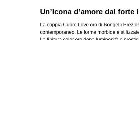
Un’icona d’amore dal forte 
La coppia Cuore Love oro di Bongelli Prezios
contemporaneo. Le forme morbide e stilizzate
La finitura color oro dona luminosità e presti
Design elegante per ambienti
Grazie alle dimensioni importanti, questa cop
una consolle, una mensola ampia o un mobile d
design pulito e lineare permette un facile abb
Qualità artigianale firmata 
Realizzata con materiali di alta qualità e una 
superfici sono curate nei dettagli e la finitu
solidità, stabilità e un’eleganza senza tempo.