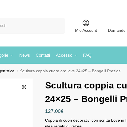
Cerca
Mio Account
Domande 
gorie
News
Contatti
Accesso
FAQ
ettistica
Scultura coppia cuore oro love 24×25 – Bongelli Preziosi
/
Scultura coppia cu
24×25 – Bongelli P
127,00
€
Coppia di cuori decorativi con scritta Love in
idea regalo di valore.