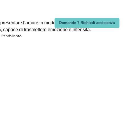
presentare l’amore in modo raffinato e
Domande ? Richiedi assistenza
 capace di trasmettere emozione e intensità.
ll’ambiente.
ssi, studi o sale da pranzo. Posizionata su
lo sguardo senza risultare eccessivo. Il
e che contraddistingue Bongelli Preziosi. Le
tempo. Ogni elemento è pensato per offrire