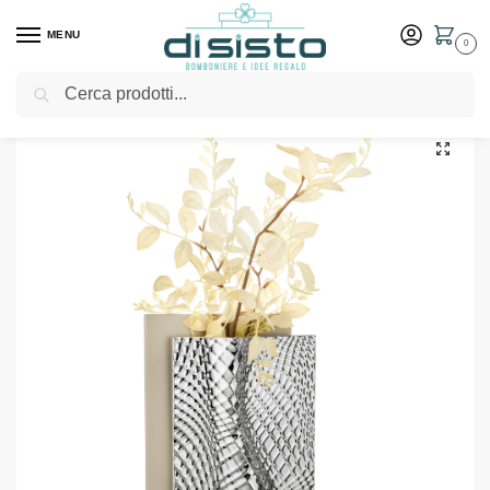
MENU
0
Cerca
Home
Shop
Arredo casa
Decorazioni e oggettistica
Vaso Ophis H.30 Nocciola Argento – Bongelli Preziosi
/
/
/
/