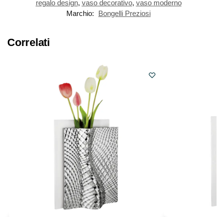
regalo design
,
vaso decorativo
,
vaso moderno
Marchio:
Bongelli Preziosi
Correlati