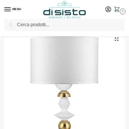
MENU
0
Cerca
Home
Shop
Arredo casa
Lampade
Lampada Liberty H.65 Bianca Oro con Cappa Bianca – Bongelli Preziosi
/
/
/
/