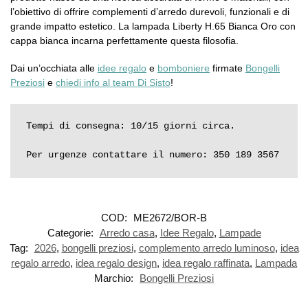
l’obiettivo di offrire complementi d’arredo durevoli, funzionali e di
grande impatto estetico. La lampada Liberty H.65 Bianca Oro con
cappa bianca incarna perfettamente questa filosofia.
Dai un’occhiata alle
idee regalo
e
bomboniere
firmate
Bongelli
Preziosi
e
chiedi info al team Di Sisto
!
Tempi di consegna: 10/15 giorni circa.

Per urgenze contattare il numero: 350 189 3567
COD:
ME2672/BOR-B
Categorie:
Arredo casa
,
Idee Regalo
,
Lampade
Tag:
2026
,
bongelli preziosi
,
complemento arredo luminoso
,
idea
regalo arredo
,
idea regalo design
,
idea regalo raffinata
,
Lampada
Marchio:
Bongelli Preziosi