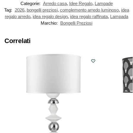
Categorie:
Arredo casa
,
Idee Regalo
,
Lampade
Tag:
2026
,
bongelli preziosi
,
complemento arredo luminoso
,
idea
regalo arredo
,
idea regalo design
,
idea regalo raffinata
,
Lampada
Marchio:
Bongelli Preziosi
Correlati