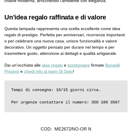
chiave moderna, arricchendo l’ambiente con eleganza.
Un’idea regalo raffinata e di valore
Questa lampada rappresenta una scelta eccellente come idea
regalo di prestigio. Perfetta per anniversari, ricorrenze importanti
o per celebrare una nuova casa, unisce funzionalità e valore
decorativo. Un oggetto pensato per durare nel tempo e per
trasmettere gusto, attenzione ai dettagli e qualità artigianale.
Dai un’occhiata alle
idee regalo
e
bomboniere
firmate
Bongelli
Preziosi
e
chiedi info al team Di Sisto
!
Tempi di consegna: 10/15 giorni circa.

Per urgenze contattare il numero: 350 189 3567
COD:
ME2672/NO-OR N