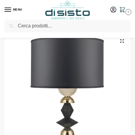
MENU
0
Cerca
Home
Shop
Arredo casa
Lampade
Lampada Liberty H.65 Nocciola Oro con Cappa Nera – Bongelli Preziosi
/
/
/
/