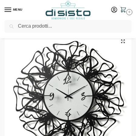
MENU
0
Cerca
Home
Shop
Arredo casa
Orologi
Orologio moderno da parete Linea – Arti & Mestieri
/
/
/
/