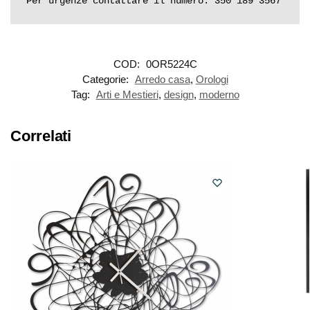
Per urgenze contattare il numero: 350 189 3567
COD:
0OR5224C
Categorie:
Arredo casa
,
Orologi
Tag:
Arti e Mestieri
,
design
,
moderno
Correlati