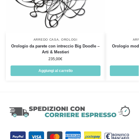
ARREDO CASA
,
OROLOGI
AR
Orologio da parete con intreccio Big Doodle –
Orologio mod
Arti & Mestieri
235,00
€
Aggiungi al carrello