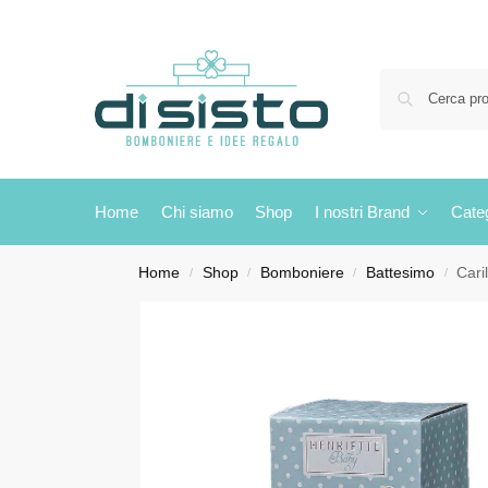
Home
Chi siamo
Shop
I nostri Brand
Cate
Home
Shop
Bomboniere
Battesimo
Cari
/
/
/
/