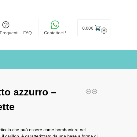
0,00
€
0
Frequenti – FAQ
Contattaci !
tto azzurro –
tte
e articolo che può essere come bomboniera nel
 il carillon, è caratterizzato da una base a forma di