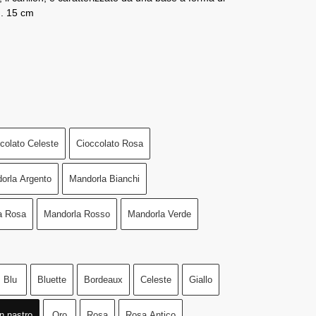
h. 15 cm
colato Celeste
Cioccolato Rosa
orla Argento
Mandorla Bianchi
a Rosa
Mandorla Rosso
Mandorla Verde
Blu
Bluette
Bordeaux
Celeste
Giallo
n nastro
Oro
Rosa
Rosa Antico