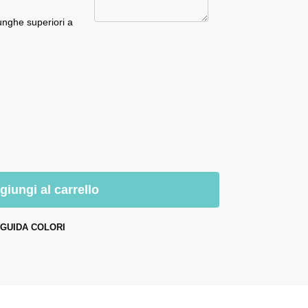
unghe superiori a
giungi al carrello
GUIDA COLORI