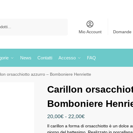
Cerca
Mio Account
Domande 
gorie
News
Contatti
Accesso
FAQ
llon orsacchiotto azzurro – Bomboniere Henriette
Carillon orsacchio
Bomboniere Henrie
20,00
€
-
22,00
€
Il carillon a forma di orsacchiotto è un dolc
giorno del battesimo. Realizzato in porcellana,