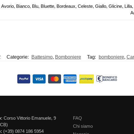
 Avorio, Bianco, Blu, Bluette, Bordeaux, Celeste, Giallo, Glicine, Li
A
2
Categorie:
Battesimo
,
Bomboniere
Tag:
bomboniere
,
Car
o:
Corso Vittorio Emanuele, 9
FAQ
(CB)
Chi siamo
:
(+39) 0874 186 5954