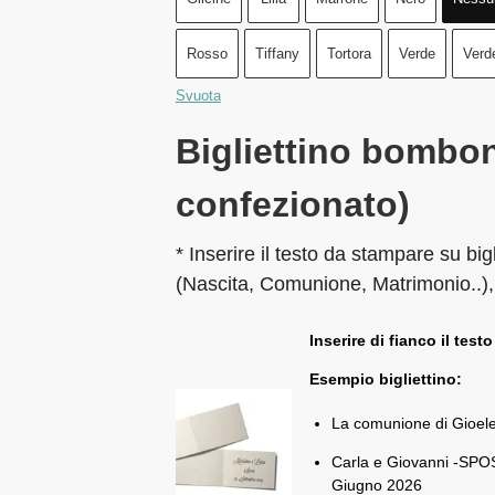
Rosso
Tiffany
Tortora
Verde
Verd
Svuota
Bigliettino bombon
confezionato)
* Inserire il testo da stampare su big
(Nascita, Comunione, Matrimonio..),
Inserire di fianco il testo
Esempio bigliettino:
La comunione di Gioel
Carla e Giovanni -SPOS
Giugno 2026