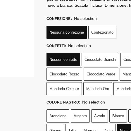
nuvola bianca. Scatola inclusa. Dimensione: 
No selection
CONFEZIONE
:
Nessuna confezione
Confezionato
No selection
CONFETTI
:
Nessun confetto
Cioccolato Bianchi
Cioc
Cioccolato Rosso
Cioccolato Verde
Mand
Mandorla Celeste
Mandorla Oro
Mandorl
No selection
COLORE NASTRO
:
Arancione
Argento
Avorio
Bianco
Glicine
Lilla
Marrone
Nero
Nessu