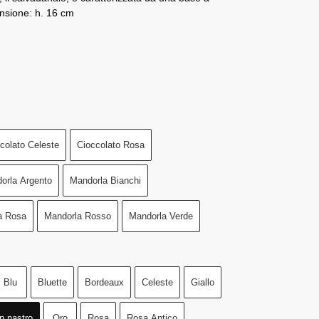
ensione: h. 16 cm
colato Celeste
Cioccolato Rosa
orla Argento
Mandorla Bianchi
a Rosa
Mandorla Rosso
Mandorla Verde
Blu
Bluette
Bordeaux
Celeste
Giallo
n nastro
Oro
Rosa
Rosa Antico