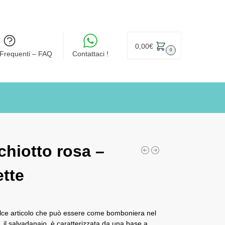
0,00
€
0
Frequenti – FAQ
Contattaci !
hiotto rosa –
tte
dolce articolo che può essere come bomboniera nel
, il salvadanaio, è caratterizzata da una base a