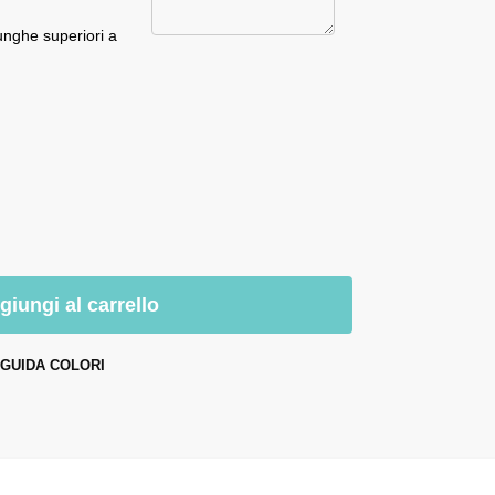
unghe superiori a
giungi al carrello
GUIDA COLORI