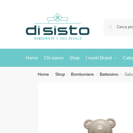
Home
Chi siamo
Shop
I nostri Brand
Cate
Home
Shop
Bomboniere
Battesimo
Salv
/
/
/
/