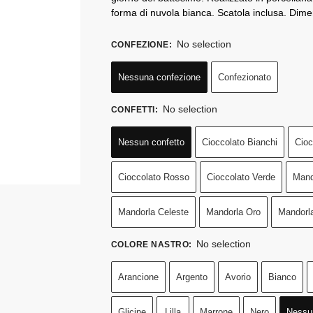
forma di nuvola bianca. Scatola inclusa. Dim
No selection
CONFEZIONE
:
Nessuna confezione
Confezionato
No selection
CONFETTI
:
Nessun confetto
Cioccolato Bianchi
Cioc
Cioccolato Rosso
Cioccolato Verde
Mand
Mandorla Celeste
Mandorla Oro
Mandorl
No selection
COLORE NASTRO
:
Arancione
Argento
Avorio
Bianco
Glicine
Lilla
Marrone
Nero
Nessu