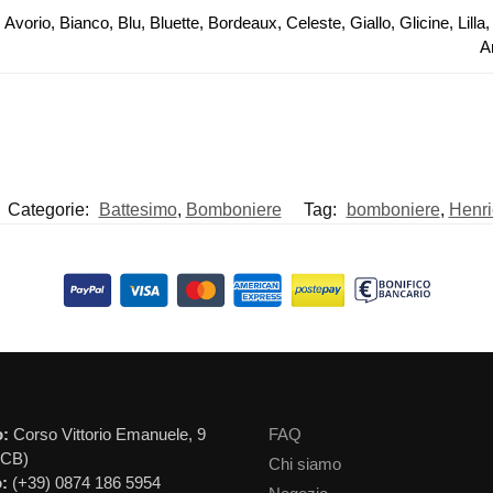
 Avorio, Bianco, Blu, Bluette, Bordeaux, Celeste, Giallo, Glicine, Li
A
Categorie:
Battesimo
,
Bomboniere
Tag:
bomboniere
,
Henri
o:
Corso Vittorio Emanuele, 9
FAQ
(CB)
Chi siamo
:
(+39) 0874 186 5954