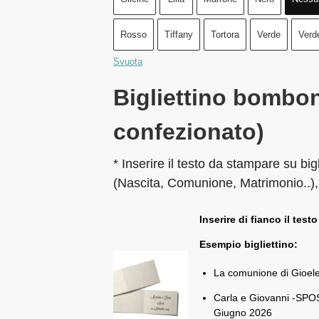
Rosso
Tiffany
Tortora
Verde
Verd
Svuota
Bigliettino bombon
confezionato)
* Inserire il testo da stampare su big
(Nascita, Comunione, Matrimonio..),
Inserire di fianco il testo
Esempio bigliettino:
La comunione di Gioel
Carla e Giovanni -SPOS
Giugno 2026