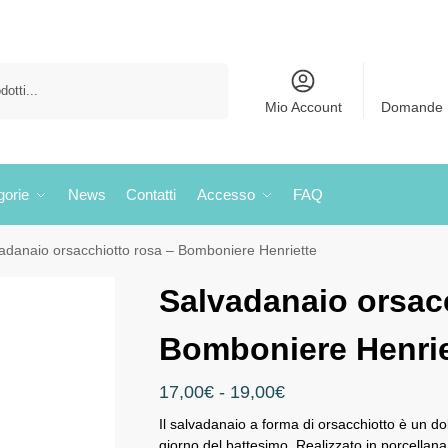
Cerca
Mio Account
Domande 
gorie
News
Contatti
Accesso
FAQ
adanaio orsacchiotto rosa – Bomboniere Henriette
Salvadanaio orsacc
Bomboniere Henrie
17,00
€
-
19,00
€
Il salvadanaio a forma di orsacchiotto è un 
giorno del battesimo. Realizzato in porcellana