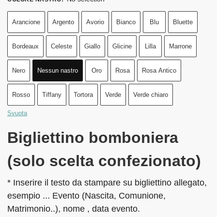
Arancione
Argento
Avorio
Bianco
Blu
Bluette
Bordeaux
Celeste
Giallo
Glicine
Lilla
Marrone
Nero
Nessun nastro
Oro
Rosa
Rosa Antico
Rosso
Tiffany
Tortora
Verde
Verde chiaro
Svuota
Bigliettino bomboniera
(solo scelta confezionato)
* Inserire il testo da stampare su bigliettino allegato,
esempio ... Evento (Nascita, Comunione,
Matrimonio..), nome , data evento.