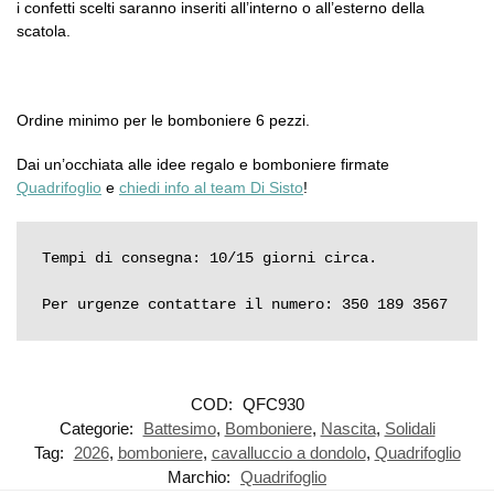
i confetti scelti saranno inseriti all’interno o all’esterno della
scatola.
Ordine minimo per le bomboniere 6 pezzi.
Dai un’occhiata alle idee regalo e bomboniere firmate
Quadrifoglio
e
chiedi info al team Di Sisto
!
Tempi di consegna: 10/15 giorni circa.

Per urgenze contattare il numero: 350 189 3567
COD:
QFC930
Categorie:
Battesimo
,
Bomboniere
,
Nascita
,
Solidali
Tag:
2026
,
bomboniere
,
cavalluccio a dondolo
,
Quadrifoglio
Marchio:
Quadrifoglio