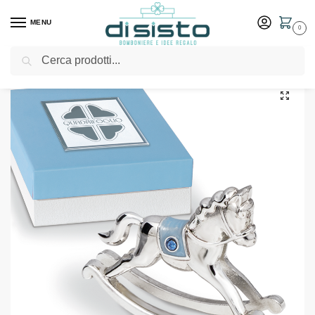
MENU
0
Cerca
Home
Shop
Bomboniere
Battesimo
Cavallo a dondolo in argento con inserto celeste – Bomboniere solidali Quadrifoglio
/
/
/
/