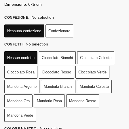
Dimensione: 6×5 cm
No selection
CONFEZIONE
:
Nessuna confezione
Confezionato
No selection
CONFETTI
:
Nessun confetto
Cioccolato Bianchi
Cioccolato Celeste
Cioccolato Rosa
Cioccolato Rosso
Cioccolato Verde
Mandorla Argento
Mandorla Bianchi
Mandorla Celeste
Mandorla Oro
Mandorla Rosa
Mandorla Rosso
Mandorla Verde
No selection
COLORE NASTRO
: