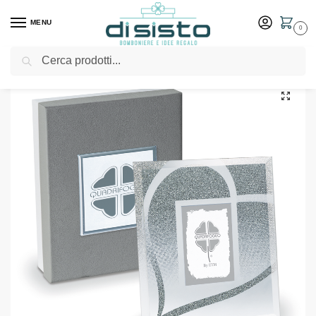
MENU
0
Cerca
Home
Shop
Idee Regalo
Cornici e portafoto
Portafoto collezione Diamante cm 13×15 – Bomboniere solidali Quadrifoglio
/
/
/
/