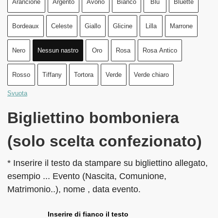
Arancione
Argento
Avorio
Bianco
Blu
Bluette
Bordeaux
Celeste
Giallo
Glicine
Lilla
Marrone
Nero
Nessun nastro
Oro
Rosa
Rosa Antico
Rosso
Tiffany
Tortora
Verde
Verde chiaro
Svuota
Bigliettino bomboniera
(solo scelta confezionato)
* Inserire il testo da stampare su bigliettino allegato,
esempio ... Evento (Nascita, Comunione,
Matrimonio..), nome , data evento.
Inserire di fianco il testo