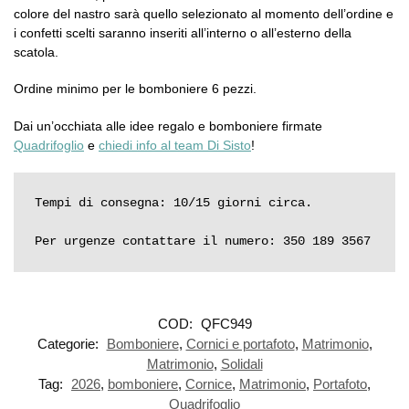
colore del nastro sarà quello selezionato al momento dell’ordine e
i confetti scelti saranno inseriti all’interno o all’esterno della
scatola.
Ordine minimo per le bomboniere 6 pezzi.
Dai un’occhiata alle idee regalo e bomboniere firmate
Quadrifoglio
e
chiedi info al team Di Sisto
!
Tempi di consegna: 10/15 giorni circa.

Per urgenze contattare il numero: 350 189 3567
COD:
QFC949
Categorie:
Bomboniere
,
Cornici e portafoto
,
Matrimonio
,
Matrimonio
,
Solidali
Tag:
2026
,
bomboniere
,
Cornice
,
Matrimonio
,
Portafoto
,
Quadrifoglio