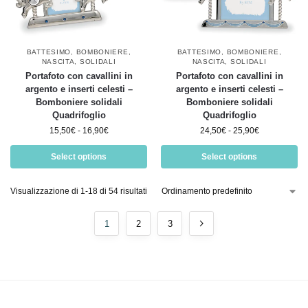
BATTESIMO
,
BOMBONIERE
,
BATTESIMO
,
BOMBONIERE
,
NASCITA
,
SOLIDALI
NASCITA
,
SOLIDALI
Portafoto con cavallini in
Portafoto con cavallini in
argento e inserti celesti –
argento e inserti celesti –
Bomboniere solidali
Bomboniere solidali
Quadrifoglio
Quadrifoglio
15,50
€
-
16,90
€
24,50
€
-
25,90
€
Select options
Select options
Visualizzazione di 1-18 di 54 risultati
1
2
3