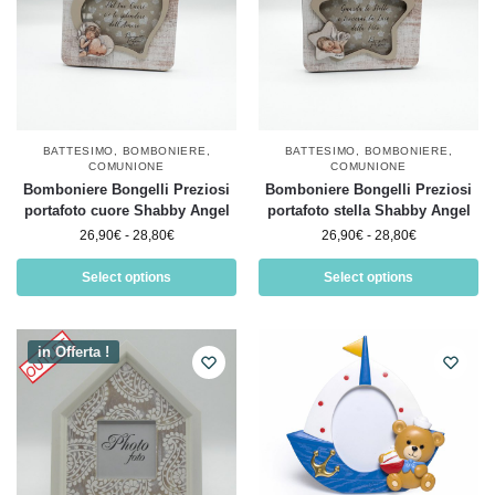
BATTESIMO
,
BOMBONIERE
,
BATTESIMO
,
BOMBONIERE
,
COMUNIONE
COMUNIONE
Bomboniere Bongelli Preziosi
Bomboniere Bongelli Preziosi
portafoto cuore Shabby Angel
portafoto stella Shabby Angel
26,90
€
-
28,80
€
26,90
€
-
28,80
€
Select options
Select options
in Offerta !