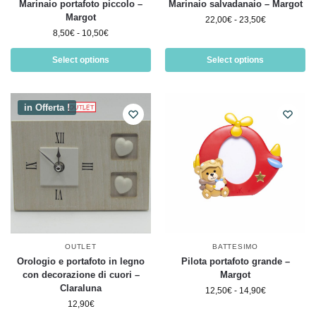
Marinaio portafoto piccolo –
Marinaio salvadanaio – Margot
Margot
22,00
€
-
23,50
€
8,50
€
-
10,50
€
Select options
Select options
in Offerta !
OUTLET
BATTESIMO
Orologio e portafoto in legno
Pilota portafoto grande –
con decorazione di cuori –
Margot
Claraluna
12,50
€
-
14,90
€
12,90
€