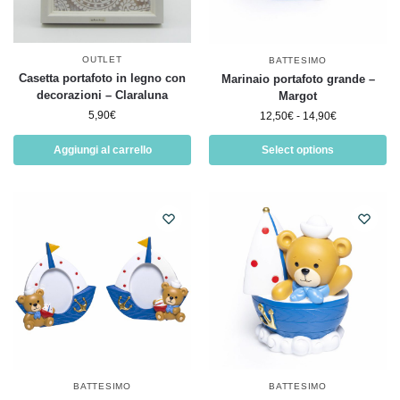
OUTLET
BATTESIMO
Casetta portafoto in legno con
Marinaio portafoto grande –
decorazioni – Claraluna
Margot
5,90
€
12,50
€
-
14,90
€
Aggiungi al carrello
Select options
BATTESIMO
BATTESIMO