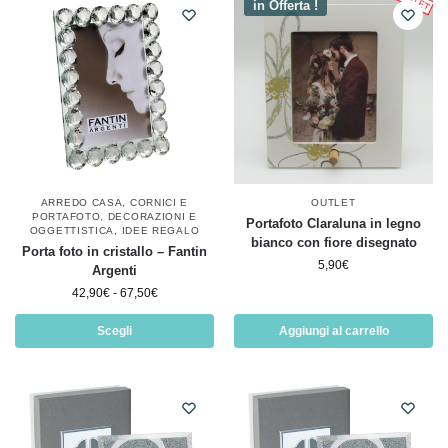
in Offerta !
ARREDO CASA
,
CORNICI E
OUTLET
PORTAFOTO
,
DECORAZIONI E
Portafoto Claraluna in legno
OGGETTISTICA
,
IDEE REGALO
bianco con fiore disegnato
Porta foto in cristallo – Fantin
5,90
€
Argenti
42,90
€
-
67,50
€
Scegli
Aggiungi al carrello