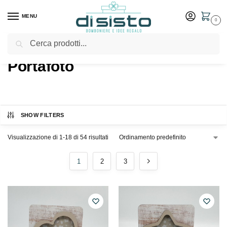
MENU
0
Cerca
Home
Shop
Prodotti taggati “Portafoto”
/
/
Portafoto
SHOW FILTERS
Visualizzazione di 1-18 di 54 risultati
1
2
3